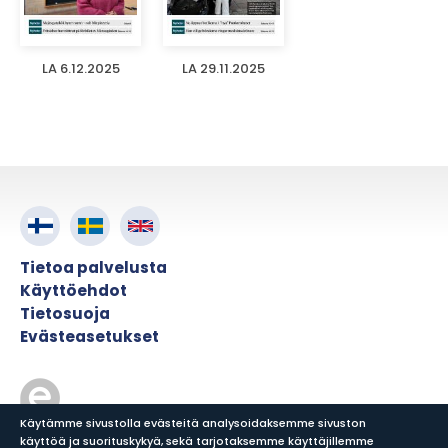
LA 6.12.2025
LA 29.11.2025
Tietoa palvelusta
Käyttöehdot
Tietosuoja
Evästeasetukset
Käytämme sivustolla evästeitä analysoidaksemme sivuston
käyttöä ja suorituskykyä, sekä tarjotaksemme käyttäjillemme
© ePress Nordic