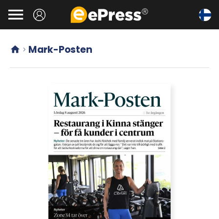
Siirry

pääsisältöön
Mark-Posten

