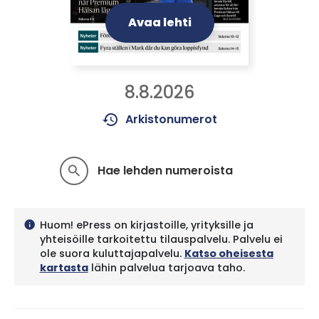
Avaa lehti
8.8.2026
history
Arkistonumerot
Hae lehden numeroista
search
Huom! ePress on kirjastoille, yrityksille ja
info
yhteisöille tarkoitettu tilauspalvelu. Palvelu ei
ole suora kuluttajapalvelu.
Katso oheisesta
kartasta
lähin palvelua tarjoava taho.