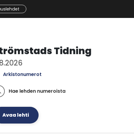
auslehdet
trömstads Tidning
.8.2026
Arkistonumerot
Hae lehden numeroista
ch
Avaa lehti