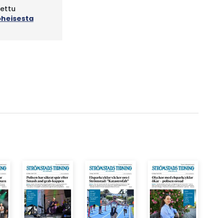
tettu
oheisesta