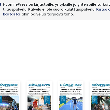
Huom! ePress on kirjastoille, yrityksille ja yhteisöille tarkoi
fo
tilauspalvelu. Palvelu ei ole suora kuluttajapalvelu.
Katso 
kartasta
lähin palvelua tarjoava taho.